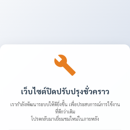
เว็บไซต์ปิดปรับปรุงชั่วคราว
เรากำลังพัฒนาระบบให้ดียิ่งขึ้น เพื่อประสบการณ์การใช้งาน
ที่ดีกว่าเดิม
โปรดกลับมาเยี่ยมชมใหม่ในภายหลัง